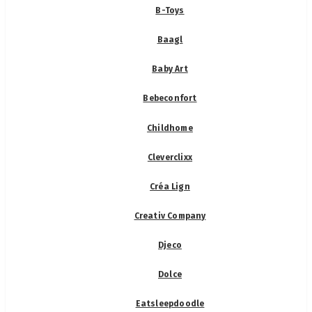
B-Toys
Baagl
Baby Art
Bebeconfort
Childhome
Cleverclixx
Créa Lign
Creativ Company
Djeco
Dolce
Eatsleepdoodle