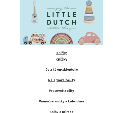
Knižky
Knižky
Detské encyklopédie
Nálepkové zošity
Pracovné zošity
Vianočné knižky a kalendáre
Knihy o prírode