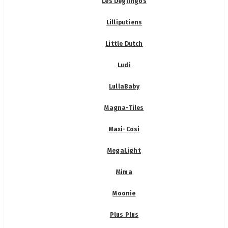
Les Déglingos
Lilliputiens
Little Dutch
Ludi
LullaBaby
Magna-Tiles
Maxi-Cosi
MegaLight
Mima
Moonie
Plus Plus