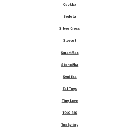
Quokka
Sedola
Silver Cross
Slovart
SmartMax
Stonožka
Svojtka
Taf Toys
Tiny Love
TOLO BIO
Tooky toy