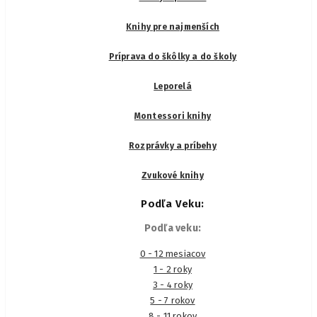
Knihy pre najmenších
Príprava do škôlky a do školy
Leporelá
Montessori knihy
Rozprávky a príbehy
Zvukové knihy
Podľa Veku:
Podľa veku:
0 - 12 mesiacov
1 - 2 roky
3 - 4 roky
5 - 7 rokov
8 - 11 rokov