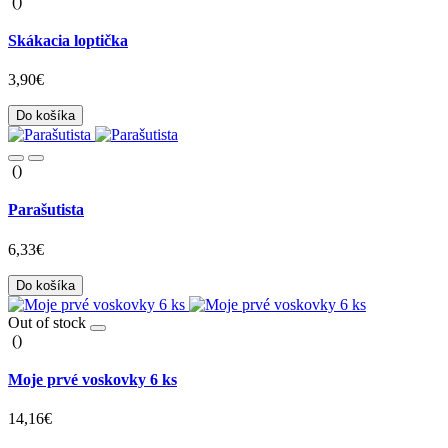
()
Skákacia loptička
3,90€
Do košíka
()
Parašutista
6,33€
Do košíka
Out of stock
()
Moje prvé voskovky 6 ks
14,16€