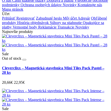
O nás
Často kladené otázky
Doprava a platba
Všeobecné obchodné
podmienky
Ochrana osobných údajov
Novinky
Kontaktujte nás
Mapa stránok
Účet
Prihlásiť
Registrovať
Zabudnuté heslo
Môj účet
Adresár
Obľúbené
produkty
História objednávok
Súbory na stiahnutie
Opakujúce sa
platby
Vernostné body
Reklamácie
Transakcie
Novinky
Najnovšie produkty
Sale
Out of stock
Cleverclixx – Magnetická stavebnica Mini Tiles Pack Pastel –
28 ks
20,66€
22,95€
Sale