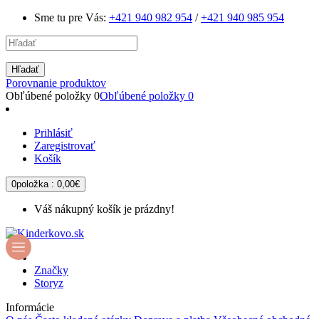
Sme tu pre Vás:
+421 940 982 954
/
+421 940 985 954
Hľadať
Porovnanie produktov
Obľúbené položky
0
Obľúbené položky
0
Prihlásiť
Zaregistrovať
Košík
0
položka :
0,00€
Váš nákupný košík je prázdny!
Značky
Storyz
Informácie