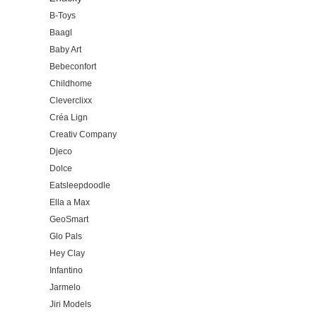
B-Toys
Baagl
Baby Art
Bebeconfort
Childhome
Cleverclixx
Créa Lign
Creativ Company
Djeco
Dolce
Eatsleepdoodle
Ella a Max
GeoSmart
Glo Pals
Hey Clay
Infantino
Jarmelo
Jiri Models