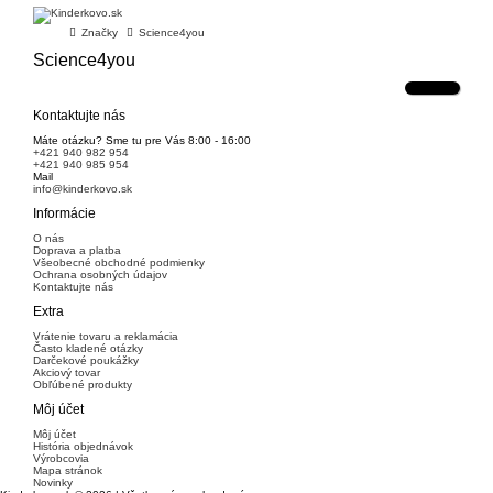
Značky
Science4you
Science4you
Kontaktujte nás
Máte otázku? Sme tu pre Vás 8:00 - 16:00
+421 940 982 954
+421 940 985 954
Mail
info@kinderkovo.sk
Informácie
O nás
Doprava a platba
Všeobecné obchodné podmienky
Ochrana osobných údajov
Kontaktujte nás
Extra
Vrátenie tovaru a reklamácia
Často kladené otázky
Darčekové poukážky
Akciový tovar
Obľúbené produkty
Môj účet
Môj účet
História objednávok
Výrobcovia
Mapa stránok
Novinky