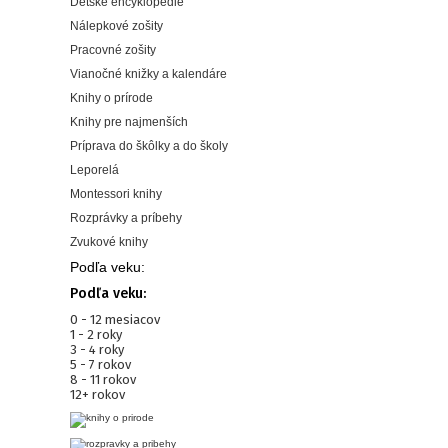
Detské encyklopédie
Nálepkové zošity
Pracovné zošity
Vianočné knižky a kalendáre
Knihy o prírode
Knihy pre najmenších
Príprava do škôlky a do školy
Leporelá
Montessori knihy
Rozprávky a príbehy
Zvukové knihy
Podľa veku:
Podľa veku:
0 - 12 mesiacov
1 - 2 roky
3 - 4 roky
5 - 7 rokov
8 - 11 rokov
12+ rokov