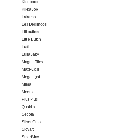
Kiddoboo
KikkaBoo
Lalarma
Les Déglingos
Lilliputiens
Little Dutch
Ludi
LullaBaby
Magna-Tiles
Maxi-Cosi
MegaLight
Mima
Moonie
Plus Plus
Quokka
Sedola
Silver Cross
Slovart
SmartMax