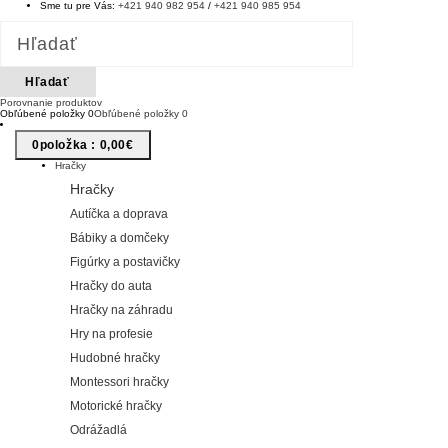
Sme tu pre Vás:
+421 940 982 954
/
+421 940 985 954
Hľadať
Porovnanie produktov
Obľúbené položky
0
Obľúbené položky
0
0
Položka :
0,00€
Hračky
Hračky
Autíčka a doprava
Bábiky a domčeky
Figúrky a postavičky
Hračky do auta
Hračky na záhradu
Hry na profesie
Hudobné hračky
Montessori hračky
Motorické hračky
Odrážadlá