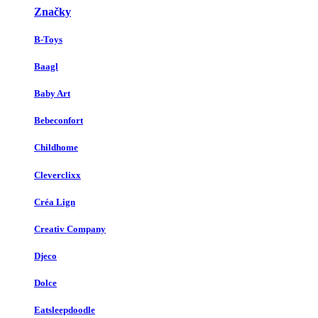
Značky
B-Toys
Baagl
Baby Art
Bebeconfort
Childhome
Cleverclixx
Créa Lign
Creativ Company
Djeco
Dolce
Eatsleepdoodle