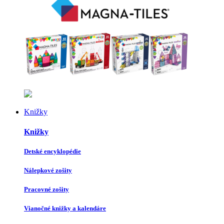
Knižky
Knižky
Detské encyklopédie
Nálepkové zošity
Pracovné zošity
Vianočné knižky a kalendáre