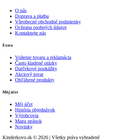
O nás
Doprava a platba
Všeobecné obchodné podmienky
Ochrana osobných údajov
Kontaktujte nás
Extra
Vrátenie tovaru a reklamácia
Často kladené otázky
Darčekové poukážky
Akciový tovar
Obľúbené produkty
Môj účet
Môj účet
História objednávok
Výrobcovia
Mapa stránok
Novinky
Kinderkovo.sk © 2026 | Všetky práva vyhradené