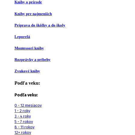
Knihy o prírode
Knihy pre najmenších
Príprava do škôlky a do školy
Leporelá
Montessori knihy
Rozprávky a príbehy
Zvukové knihy
Podľa veku:
Podľa veku:
0 - 12 mesiacov
1 - 2 roky
3 - 4 roky
5 - 7 rokov
8 - 11 rokov
12+ rokov