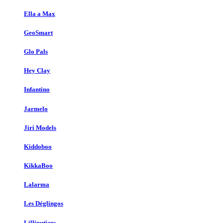
Ella a Max
GeoSmart
Glo Pals
Hey Clay
Infantino
Jarmelo
Jiri Models
Kiddoboo
KikkaBoo
Lalarma
Les Déglingos
Lilliputiens