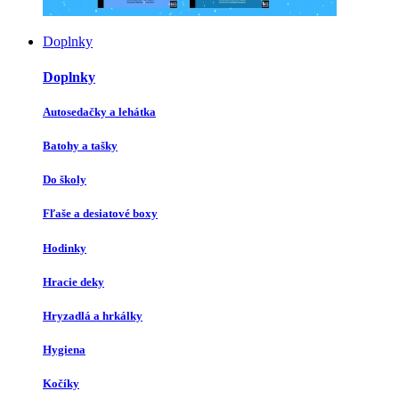
Doplnky
Doplnky
Autosedačky a lehátka
Batohy a tašky
Do školy
Fľaše a desiatové boxy
Hodinky
Hracie deky
Hryzadlá a hrkálky
Hygiena
Kočíky