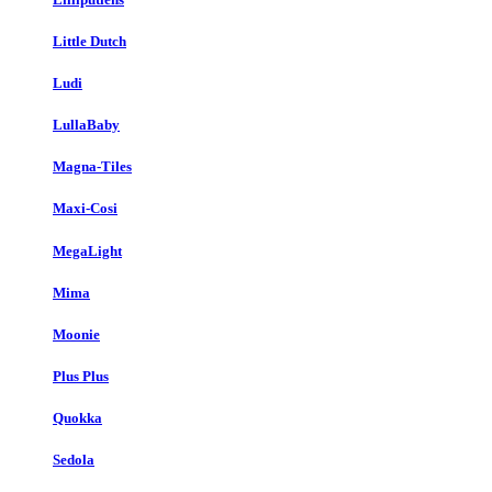
Little Dutch
Ludi
LullaBaby
Magna-Tiles
Maxi-Cosi
MegaLight
Mima
Moonie
Plus Plus
Quokka
Sedola