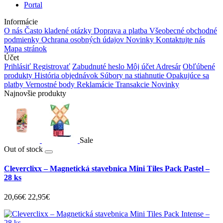
Portal
Informácie
O nás
Často kladené otázky
Doprava a platba
Všeobecné obchodné
podmienky
Ochrana osobných údajov
Novinky
Kontaktujte nás
Mapa stránok
Účet
Prihlásiť
Registrovať
Zabudnuté heslo
Môj účet
Adresár
Obľúbené
produkty
História objednávok
Súbory na stiahnutie
Opakujúce sa
platby
Vernostné body
Reklamácie
Transakcie
Novinky
Najnovšie produkty
Sale
Out of stock
Cleverclixx – Magnetická stavebnica Mini Tiles Pack Pastel –
28 ks
20,66€
22,95€