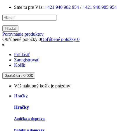
Sme tu pre Vás:
+421 940 982 954
/
+421 940 985 954
Hľadať
Porovnanie produktov
Obľúbené položky
0
Obľúbené položky
0
Prihlásiť
Zaregistrovať
Košík
0
položka :
0,00€
Váš nákupný košík je prázdny!
Hračky
Hračky
Autíčka a doprava
Bábiky a domčeky