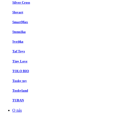
Silver Cross
Slovart
SmartMax
Stonožka
Svojtka
Taf Toys
Tiny Love
TOLO BIO
Tooky toy
Tookyland
TUBAN
O nás