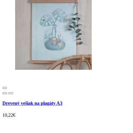
Drevený vešiak na plagáty A3
10,22€