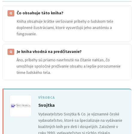
Čo obsahuje táto kniha?
Q
Kniha obsahuje krátke veršované príbehy o ľudskom tele
doplnené ilustráciami, ktoré vysvetľujú jeho anatómiu a
fungovanie.
Je kniha vhodná na predčítavanie?
Q
Áno, príbehy sú priamo navrhnuté na čítanie nahlas, čo
umožňuje spoločné prežívanie obsahu a lepšie porozumenie
téme ľudského tela.
VÝROBCA
Svojtka
Vydavateľstvo Svojtka & Co. je významné české
vydavateľstvo, ktoré sa špecializuje na vydávanie
kvalitných kníh pre deti i dospelých. Založené v
'">
roku 1990, vydavateľstvo si rýchlo získalo