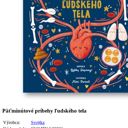
Päťminútové príbehy ľudského tela
Výrobca:
Svojtka