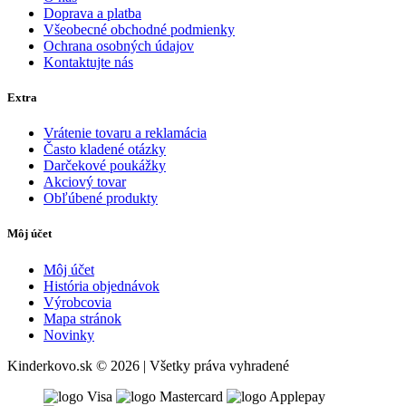
Doprava a platba
Všeobecné obchodné podmienky
Ochrana osobných údajov
Kontaktujte nás
Extra
Vrátenie tovaru a reklamácia
Často kladené otázky
Darčekové poukážky
Akciový tovar
Obľúbené produkty
Môj účet
Môj účet
História objednávok
Výrobcovia
Mapa stránok
Novinky
Kinderkovo.sk © 2026 | Všetky práva vyhradené