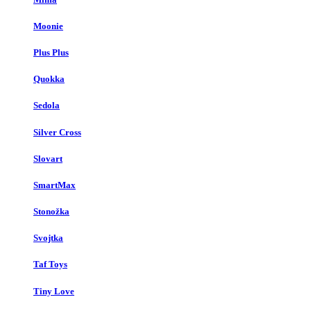
Moonie
Plus Plus
Quokka
Sedola
Silver Cross
Slovart
SmartMax
Stonožka
Svojtka
Taf Toys
Tiny Love