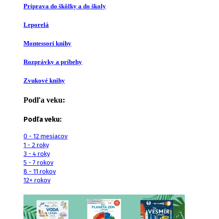
Príprava do škôlky a do školy
Leporelá
Montessori knihy
Rozprávky a príbehy
Zvukové knihy
Podľa veku:
Podľa veku:
0 - 12 mesiacov
1 - 2 roky
3 - 4 roky
5 - 7 rokov
8 - 11 rokov
12+ rokov