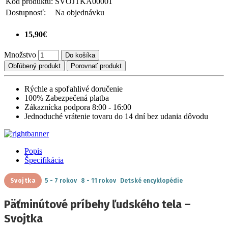
Kód produktu:
SVOJTKA00001
Dostupnosť:
Na objednávku
15,90€
Množstvo
Do košíka
Obľúbený produkt
Porovnať produkt
Rýchle a spoľahlivé doručenie
100% Zabezpečená platba
Zákaznícka podpora 8:00 - 16:00
Jednoduché vrátenie tovaru do 14 dní bez udania dôvodu
Popis
Špecifikácia
Svojtka
5 - 7 rokov
8 - 11 rokov
Detské encyklopédie
Päťminútové príbehy ľudského tela –
Svojtka