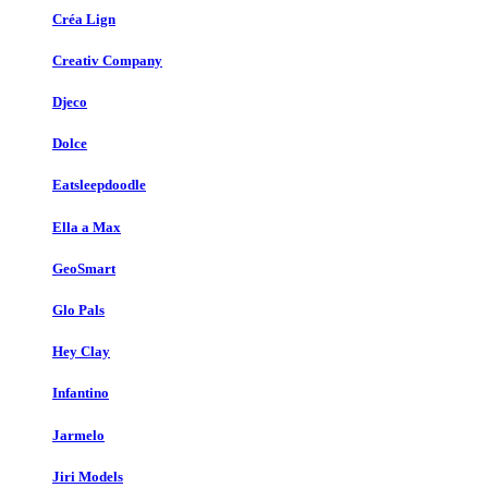
Créa Lign
Creativ Company
Djeco
Dolce
Eatsleepdoodle
Ella a Max
GeoSmart
Glo Pals
Hey Clay
Infantino
Jarmelo
Jiri Models