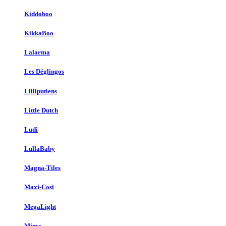
Kiddoboo
KikkaBoo
Lalarma
Les Déglingos
Lilliputiens
Little Dutch
Ludi
LullaBaby
Magna-Tiles
Maxi-Cosi
MegaLight
Mima