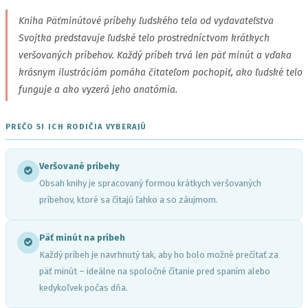
Kniha Päťminútové príbehy ľudského tela od vydavateľstva
Svojtka predstavuje ľudské telo prostredníctvom krátkych
veršovaných príbehov. Každý príbeh trvá len päť minút a vďaka
krásnym ilustráciám pomáha čitateľom pochopiť, ako ľudské telo
funguje a ako vyzerá jeho anatómia.
PREČO SI ICH RODIČIA VYBERAJÚ
Veršované príbehy
Obsah knihy je spracovaný formou krátkych veršovaných
príbehov, ktoré sa čítajú ľahko a so záujmom.
Päť minút na príbeh
Každý príbeh je navrhnutý tak, aby ho bolo možné prečítať za
päť minút – ideálne na spoločné čítanie pred spaním alebo
kedykoľvek počas dňa.