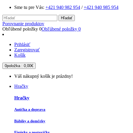
Sme tu pre Vás:
+421 940 982 954
/
+421 940 985 954
Hľadať
Porovnanie produktov
Obľúbené položky
0
Obľúbené položky
0
Prihlásiť
Zaregistrovať
Košík
0
položka :
0,00€
Váš nákupný košík je prázdny!
Hračky
Hračky
Autíčka a doprava
Bábiky a domčeky
Figúrky a postavičky