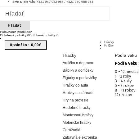
Sme tu pre Vás:
+421 940 982 954
/
+421 940 985 954
Hľadať
Porovnanie produktov
Obľúbené položky
0
Obľúbené položky
0
Hračky
0
Položka :
0,00€
Knižky
Hračky
Podľa veku
Autíčka a doprava
Podľa veku:
Bábiky a domčeky
0 - 12 mesia
1 - 2 roky
Figúrky a postavičky
3 - 4 roky
Hračky do auta
5 - 7 rokov
8 - 11 rokov
Hračky na záhradu
12+ rokov
Hry na profesie
Hudobné hračky
Montessori hračky
Motorické hračky
Odrážadlá
Zábavná elektronika