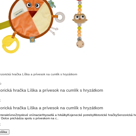
orická hračka Líška a prívesok na cumlík s hryzátkom
€
orická hračka Líška a prívesok na cumlík s hryzátkom
nteraktívneZmyslové vnímanieHryzadlá a hrkálkyKojenecké potrebyMotorické hračkySenzorická hr
 Dolce prichádza spolu s príveskom na c..
€
ošíka