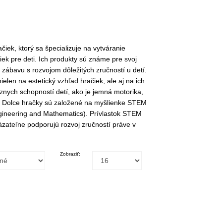
iek, ktorý sa špecializuje na vytváranie
iek pre deti. Ich produkty sú známe pre svoj
 zábavu s rozvojom dôležitých zručností u detí.
elen na estetický vzhľad hračiek, ale aj na ich
ôznych schopností detí, ako je jemná motorika,
ť. Dolce hračky sú založené na myšlienke STEM
gineering and Mathematics). Prívlastok STEM
zateľne podporujú rozvoj zručností práve v
Zobraziť: