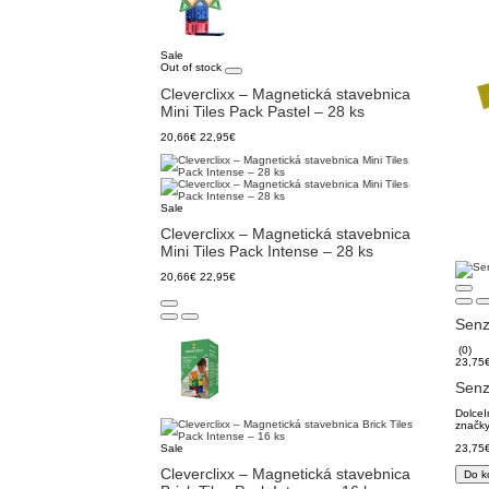
Sale
Out of stock
Cleverclixx – Magnetická stavebnica
Mini Tiles Pack Pastel – 28 ks
20,66€
22,95€
Sale
Cleverclixx – Magnetická stavebnica
Mini Tiles Pack Intense – 28 ks
20,66€
22,95€
Senz
(0)
23,75
Senz
DolceI
značky
Sale
23,75
Cleverclixx – Magnetická stavebnica
Do k