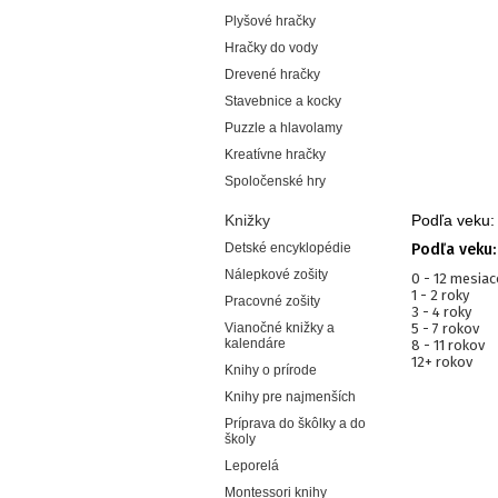
Plyšové hračky
Hračky do vody
Drevené hračky
Stavebnice a kocky
Puzzle a hlavolamy
Kreatívne hračky
Spoločenské hry
Knižky
Podľa veku:
Detské encyklopédie
Podľa veku:
Nálepkové zošity
0 - 12 mesia
1 - 2 roky
Pracovné zošity
3 - 4 roky
Vianočné knižky a
5 - 7 rokov
kalendáre
8 - 11 rokov
12+ rokov
Knihy o prírode
Knihy pre najmenších
Príprava do škôlky a do
školy
Leporelá
Montessori knihy