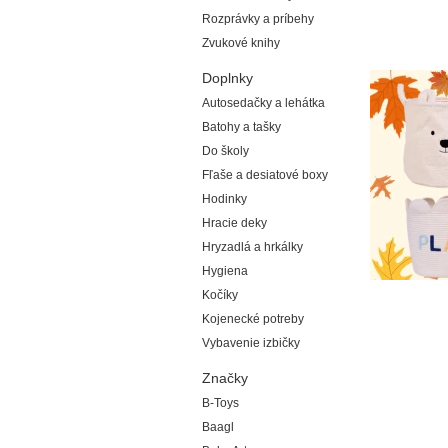
Rozprávky a príbehy
Zvukové knihy
Doplnky
Autosedačky a lehátka
Batohy a tašky
Do školy
Fľaše a desiatové boxy
Hodinky
Hracie deky
Hryzadlá a hrkálky
Hygiena
Kočíky
Kojenecké potreby
Vybavenie izbičky
Značky
B-Toys
Baagl