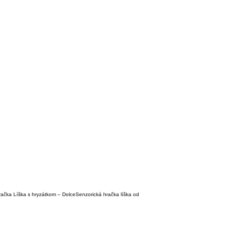
ačka Líška s hryzátkom – DolceSenzorická hračka líška od