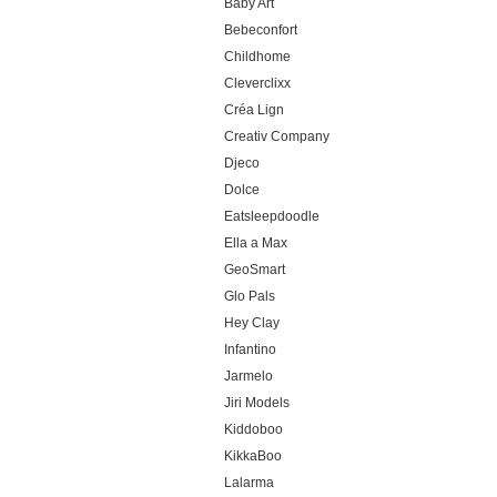
Baby Art
Bebeconfort
Childhome
Cleverclixx
Créa Lign
Creativ Company
Djeco
Dolce
Eatsleepdoodle
Ella a Max
GeoSmart
Glo Pals
Hey Clay
Infantino
Jarmelo
Jiri Models
Kiddoboo
KikkaBoo
Lalarma