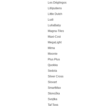
Les Déglingos
Lilliputiens
Little Dutch
Ludi
LullaBaby
Magna-Tiles
Maxi-Cosi
MegaLight
Mima
Moonie
Plus Plus
Quokka
Sedola
Silver Cross
Slovart
SmartMax
Stonožka
Svojtka
Taf Toys