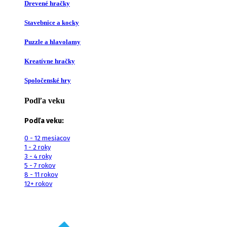
Drevené hračky
Stavebnice a kocky
Puzzle a hlavolamy
Kreatívne hračky
Spoločenské hry
Podľa veku
Podľa veku:
0 - 12 mesiacov
1 - 2 roky
3 - 4 roky
5 - 7 rokov
8 - 11 rokov
12+ rokov