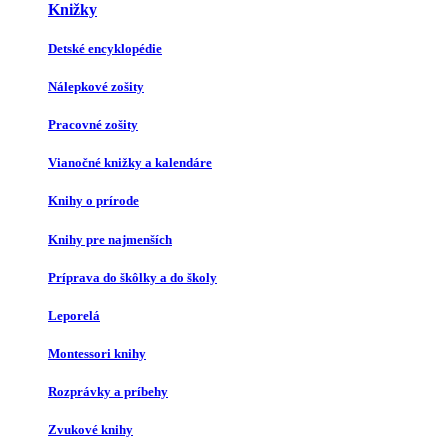
Knižky
Detské encyklopédie
Nálepkové zošity
Pracovné zošity
Vianočné knižky a kalendáre
Knihy o prírode
Knihy pre najmenších
Príprava do škôlky a do školy
Leporelá
Montessori knihy
Rozprávky a príbehy
Zvukové knihy