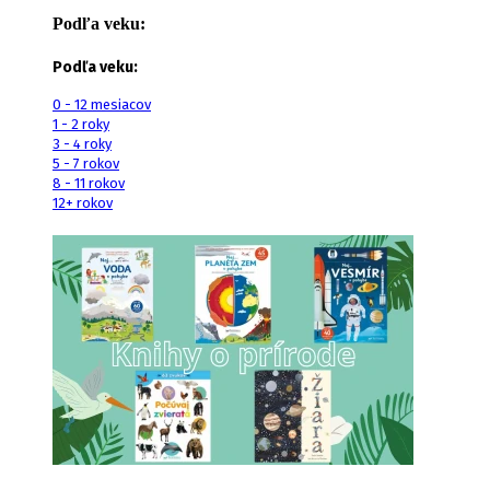
Podľa veku:
Podľa veku:
0 - 12 mesiacov
1 - 2 roky
3 - 4 roky
5 - 7 rokov
8 - 11 rokov
12+ rokov