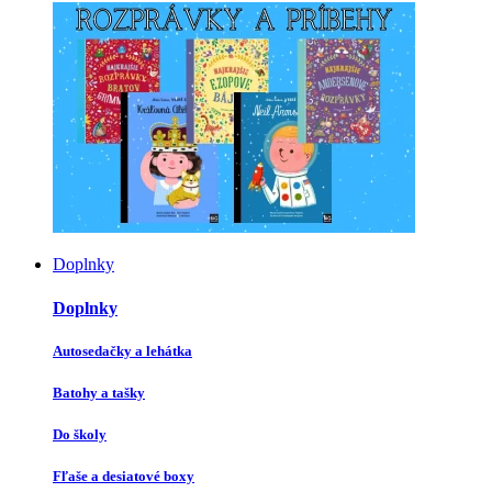
Doplnky
Doplnky
Autosedačky a lehátka
Batohy a tašky
Do školy
Fľaše a desiatové boxy