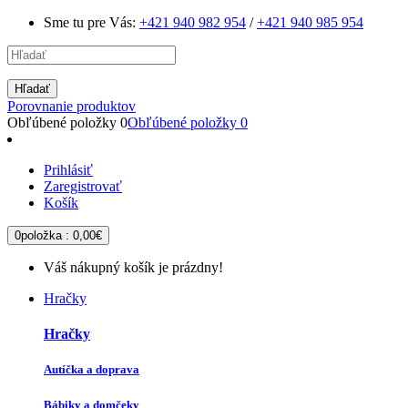
Sme tu pre Vás:
+421 940 982 954
/
+421 940 985 954
Hľadať
Porovnanie produktov
Obľúbené položky
0
Obľúbené položky
0
Prihlásiť
Zaregistrovať
Košík
0
položka :
0,00€
Váš nákupný košík je prázdny!
Hračky
Hračky
Autíčka a doprava
Bábiky a domčeky