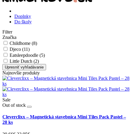
Doplnky
Do školy
Filter
Značka
Childhome (8)
Djeco (11)
Eatsleepdoodle (5)
Little Dutch (2)
Upresniť vyhľadávanie
Najnovšie produkty
Sale
Out of stock
Cleverclixx – Magnetická stavebnica Mini Tiles Pack Pastel –
28 ks