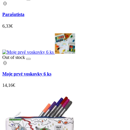
()
Parašutista
6,33€
Out of stock
()
Moje prvé voskovky 6 ks
14,16€