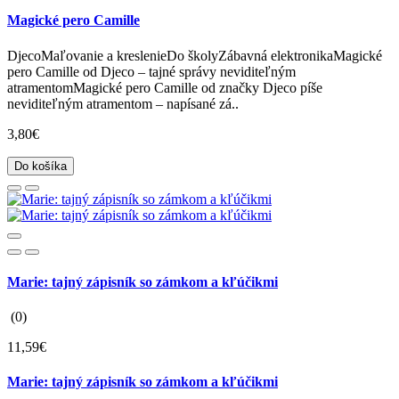
Magické pero Camille
DjecoMaľovanie a kreslenieDo školyZábavná elektronikaMagické
pero Camille od Djeco – tajné správy neviditeľným
atramentomMagické pero Camille od značky Djeco píše
neviditeľným atramentom – napísané zá..
3,80€
Do košíka
Marie: tajný zápisník so zámkom a kľúčikmi
(0)
11,59€
Marie: tajný zápisník so zámkom a kľúčikmi