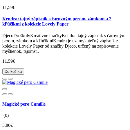
11,59€
Kendra: tajný zápisník s čarovným perom, zámkom a 2
kľúčikmi z kolekcie Lovely Paper
DjecoDo školyKreatívne hračkyKendra: tajný zápisník s čarovným
perom, zámkom a kľúčikmiKendra je uzamykateľný zápisník z
kolekcie Lovely Paper od značky Djeco, určený na zapisovanie
myšlienok, tajomst..
11,59€
Do košíka
Magické pero Camille
(0)
3,80€