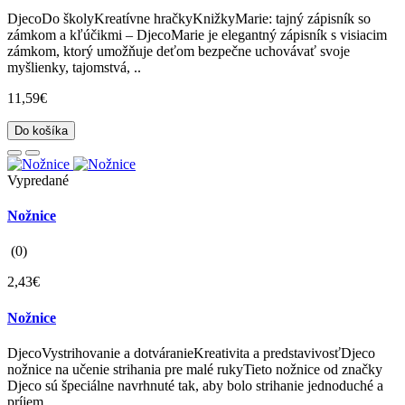
DjecoDo školyKreatívne hračkyKnižkyMarie: tajný zápisník so
zámkom a kľúčikmi – DjecoMarie je elegantný zápisník s visiacim
zámkom, ktorý umožňuje deťom bezpečne uchovávať svoje
myšlienky, tajomstvá, ..
11,59€
Do košíka
Vypredané
Nožnice
(0)
2,43€
Nožnice
DjecoVystrihovanie a dotváranieKreativita a predstavivosťDjeco
nožnice na učenie strihania pre malé rukyTieto nožnice od značky
Djeco sú špeciálne navrhnuté tak, aby bolo strihanie jednoduché a
príjem..