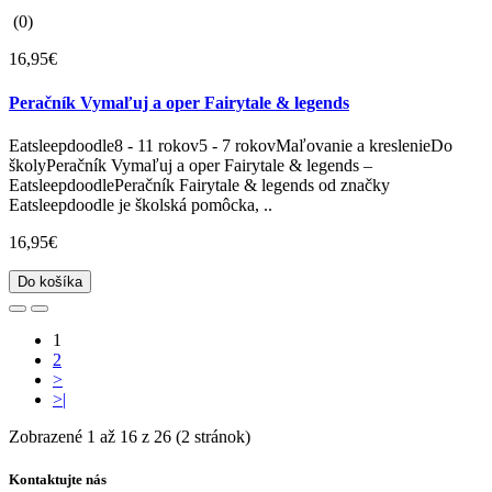
(0)
16,95€
Peračník Vymaľuj a oper Fairytale & legends
Eatsleepdoodle8 - 11 rokov5 - 7 rokovMaľovanie a kreslenieDo
školyPeračník Vymaľuj a oper Fairytale & legends –
EatsleepdoodlePeračník Fairytale & legends od značky
Eatsleepdoodle je školská pomôcka, ..
16,95€
Do košíka
1
2
>
>|
Zobrazené 1 až 16 z 26 (2 stránok)
Kontaktujte nás