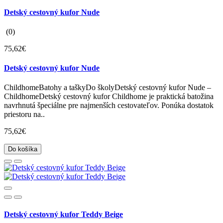
Detský cestovný kufor Nude
(0)
75,62€
Detský cestovný kufor Nude
ChildhomeBatohy a taškyDo školyDetský cestovný kufor Nude –
ChildhomeDetský cestovný kufor Childhome je praktická batožina
navrhnutá špeciálne pre najmenších cestovateľov. Ponúka dostatok
priestoru na..
75,62€
Do košíka
Detský cestovný kufor Teddy Beige