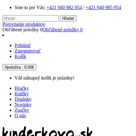
Sme tu pre Vás:
+421 940 982 954
/
+421 940 985 954
Hľadať
Porovnanie produktov
Obľúbené položky
0
Obľúbené položky
0
Prihlásiť
Zaregistrovať
Košík
0
položka :
0,00€
Váš nákupný košík je prázdny!
Hračky
Knižky
Doplnky
Novinky
Značky
O nás