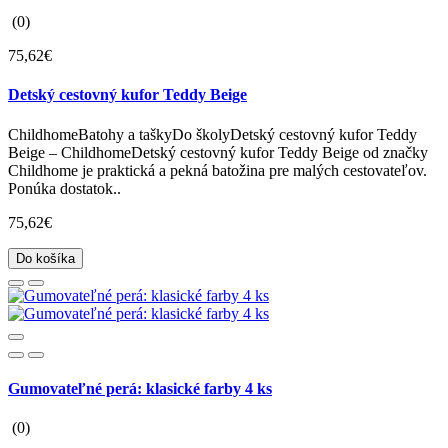
(0)
75,62€
Detský cestovný kufor Teddy Beige
ChildhomeBatohy a taškyDo školyDetský cestovný kufor Teddy
Beige – ChildhomeDetský cestovný kufor Teddy Beige od značky
Childhome je praktická a pekná batožina pre malých cestovateľov.
Ponúka dostatok..
75,62€
Do košíka
Gumovateľné perá: klasické farby 4 ks
(0)