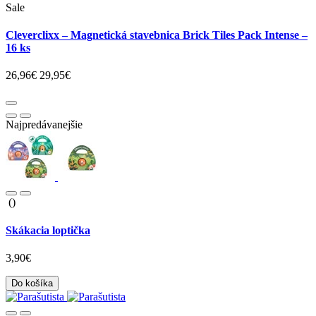
Sale
Cleverclixx – Magnetická stavebnica Brick Tiles Pack Intense –
16 ks
26,96€
29,95€
Najpredávanejšie
()
Skákacia loptička
3,90€
Do košíka