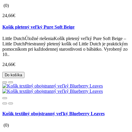
(0)
24,66€
Košík pletený veľký Pure Soft Beige
Little DutchÚložné riešeniaKošík pletený veľký Pure Soft Beige –
Little DutchPriestranný pletený košík od Little Dutch je praktickým
pomocníkom pri každodennej starostlivosti o bábätko. Vyrobený zo
10..
24,66€
Do košíka
Košík textilný obojstranný veľký Blueberry Leaves
(0)