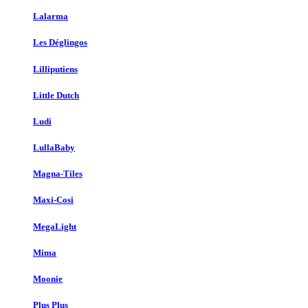
Lalarma
Les Déglingos
Lilliputiens
Little Dutch
Ludi
LullaBaby
Magna-Tiles
Maxi-Cosi
MegaLight
Mima
Moonie
Plus Plus