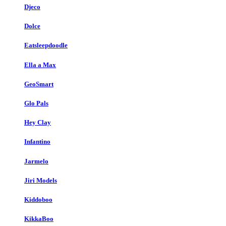
Djeco
Dolce
Eatsleepdoodle
Ella a Max
GeoSmart
Glo Pals
Hey Clay
Infantino
Jarmelo
Jiri Models
Kiddoboo
KikkaBoo