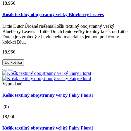
18,96€
Košík textilný obojstranný veľký Blueberry Leaves
Little DutchÚložné riešeniaKošík textilný obojstranný veľký
Blueberry Leaves – Little DutchTento veľký textilný košík od Little
Dutch je vyrobený z bavlneného materiálu s jemnou potlačou v
kolekci Blu..
18,96€
Do košíka
Vypredané
Košík textilný obojstranný veľký Fairy Floral
(0)
18,96€
Košík textilný obojstranný veľký Fairy Floral