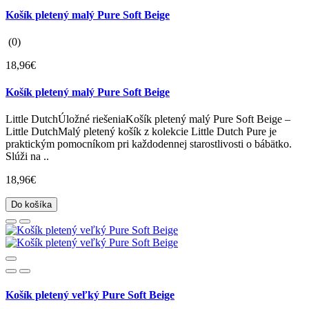
Košík pletený malý Pure Soft Beige
(0)
18,96€
Košík pletený malý Pure Soft Beige
Little DutchÚložné riešeniaKošík pletený malý Pure Soft Beige –
Little DutchMalý pletený košík z kolekcie Little Dutch Pure je
praktickým pomocníkom pri každodennej starostlivosti o bábätko.
Slúži na ..
18,96€
Do košíka
Košík pletený veľký Pure Soft Beige