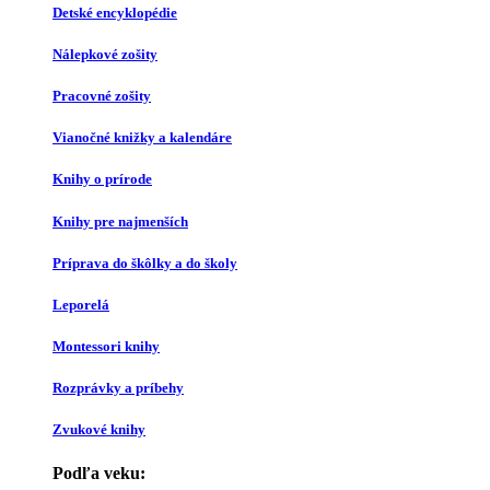
Detské encyklopédie
Nálepkové zošity
Pracovné zošity
Vianočné knižky a kalendáre
Knihy o prírode
Knihy pre najmenších
Príprava do škôlky a do školy
Leporelá
Montessori knihy
Rozprávky a príbehy
Zvukové knihy
Podľa veku: