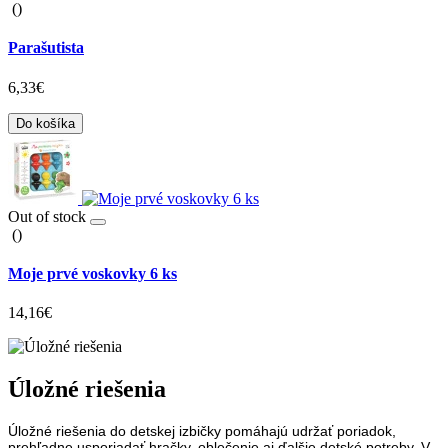
()
Parašutista
6,33€
Do košíka
Out of stock
()
Moje prvé voskovky 6 ks
14,16€
Úložné riešenia
Úložné riešenia do detskej izbičky pomáhajú udržať poriadok,
prehľadne usporiadať hračky, oblečenie aj ďalšie detské potreby. V