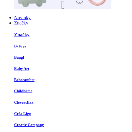
Novinky
Značky
Značky
B-Toys
Baagl
Baby Art
Bebeconfort
Childhome
Cleverclixx
Créa Lign
Creativ Company