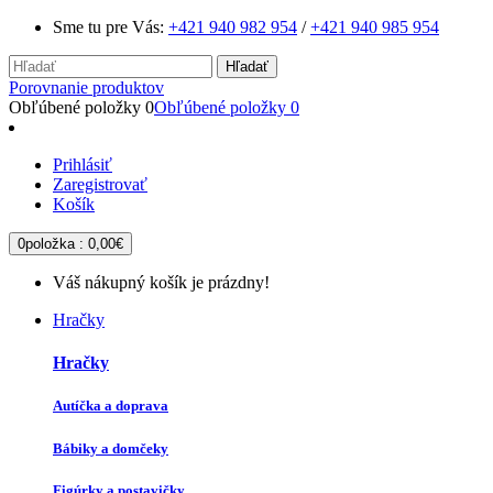
Sme tu pre Vás:
+421 940 982 954
/
+421 940 985 954
Hľadať
Porovnanie produktov
Obľúbené položky
0
Obľúbené položky
0
Prihlásiť
Zaregistrovať
Košík
0
položka :
0,00€
Váš nákupný košík je prázdny!
Hračky
Hračky
Autíčka a doprava
Bábiky a domčeky
Figúrky a postavičky