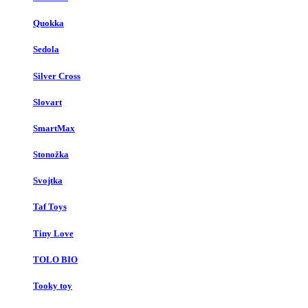
Quokka
Sedola
Silver Cross
Slovart
SmartMax
Stonožka
Svojtka
Taf Toys
Tiny Love
TOLO BIO
Tooky toy