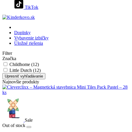
TikTok
Doplnky
Vybavenie izbičky
Úložné riešenia
Filter
Značka
Childhome (12)
Little Dutch (12)
Upresniť vyhľadávanie
Najnovšie produkty
Sale
Out of stock