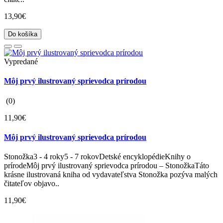
13,90€
Do košíka
Vypredané
Môj prvý ilustrovaný sprievodca prírodou
(0)
11,90€
Môj prvý ilustrovaný sprievodca prírodou
Stonožka3 - 4 roky5 - 7 rokovDetské encyklopédieKnihy o
prírodeMôj prvý ilustrovaný sprievodca prírodou – StonožkaTáto
krásne ilustrovaná kniha od vydavateľstva Stonožka pozýva malých
čitateľov objavo..
11,90€