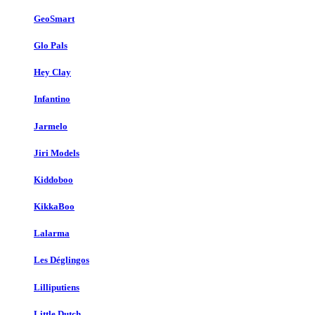
GeoSmart
Glo Pals
Hey Clay
Infantino
Jarmelo
Jiri Models
Kiddoboo
KikkaBoo
Lalarma
Les Déglingos
Lilliputiens
Little Dutch