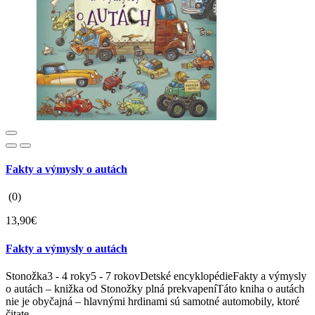
Fakty a výmysly o autách
(0)
13,90€
Fakty a výmysly o autách
Stonožka3 - 4 roky5 - 7 rokovDetské encyklopédieFakty a výmysly
o autách – knižka od Stonožky plná prekvapeníTáto kniha o autách
nie je obyčajná – hlavnými hrdinami sú samotné automobily, ktoré
čitate..