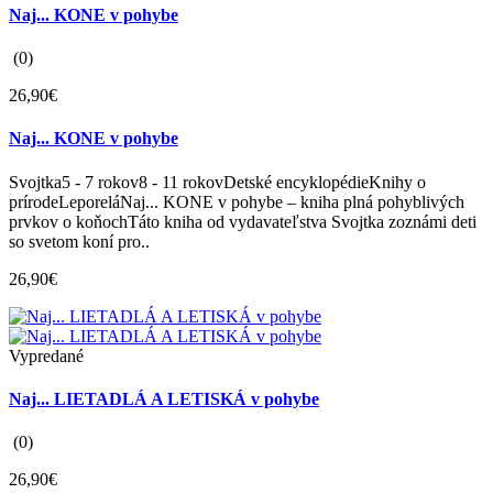
Naj... KONE v pohybe
(0)
26,90€
Naj... KONE v pohybe
Svojtka5 - 7 rokov8 - 11 rokovDetské encyklopédieKnihy o
prírodeLeporeláNaj... KONE v pohybe – kniha plná pohyblivých
prvkov o koňochTáto kniha od vydavateľstva Svojtka zoznámi deti
so svetom koní pro..
26,90€
Vypredané
Naj... LIETADLÁ A LETISKÁ v pohybe
(0)
26,90€