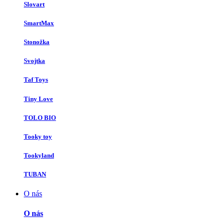
Slovart
SmartMax
Stonožka
Svojtka
Taf Toys
Tiny Love
TOLO BIO
Tooky toy
Tookyland
TUBAN
O nás
O nás