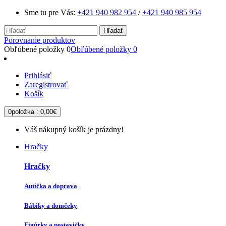
Sme tu pre Vás:
+421 940 982 954
/
+421 940 985 954
Hľadať
Porovnanie produktov
Obľúbené položky
0
Obľúbené položky
0
Prihlásiť
Zaregistrovať
Košík
0
položka :
0,00€
Váš nákupný košík je prázdny!
Hračky
Hračky
Autíčka a doprava
Bábiky a domčeky
Figúrky a postavičky