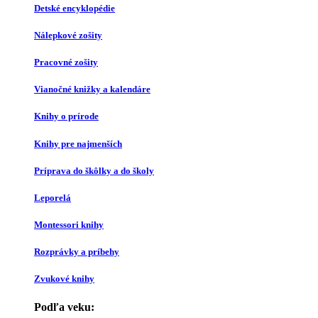
Detské encyklopédie
Nálepkové zošity
Pracovné zošity
Vianočné knižky a kalendáre
Knihy o prírode
Knihy pre najmenších
Príprava do škôlky a do školy
Leporelá
Montessori knihy
Rozprávky a príbehy
Zvukové knihy
Podľa veku: