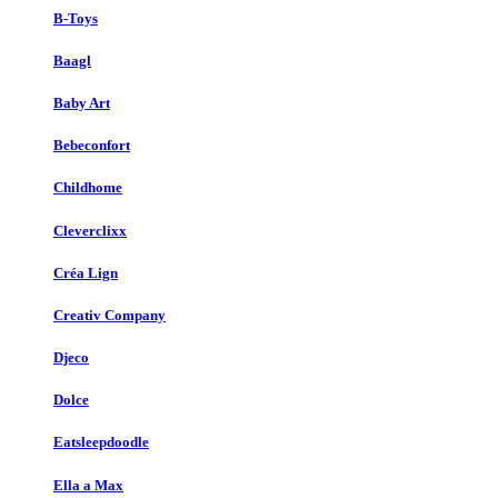
B-Toys
Baagl
Baby Art
Bebeconfort
Childhome
Cleverclixx
Créa Lign
Creativ Company
Djeco
Dolce
Eatsleepdoodle
Ella a Max