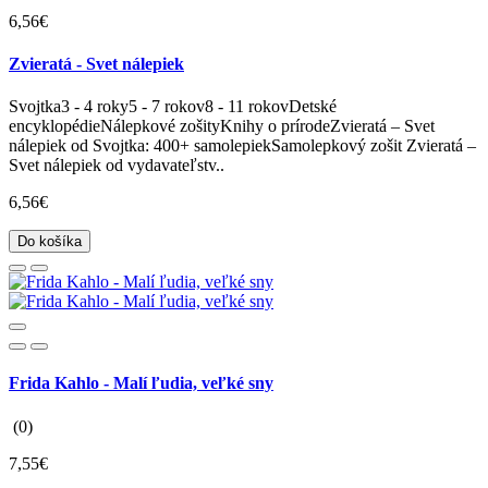
6,56€
Zvieratá - Svet nálepiek
Svojtka3 - 4 roky5 - 7 rokov8 - 11 rokovDetské
encyklopédieNálepkové zošityKnihy o prírodeZvieratá – Svet
nálepiek od Svojtka: 400+ samolepiekSamolepkový zošit Zvieratá –
Svet nálepiek od vydavateľstv..
6,56€
Do košíka
Frida Kahlo - Malí ľudia, veľké sny
(0)
7,55€