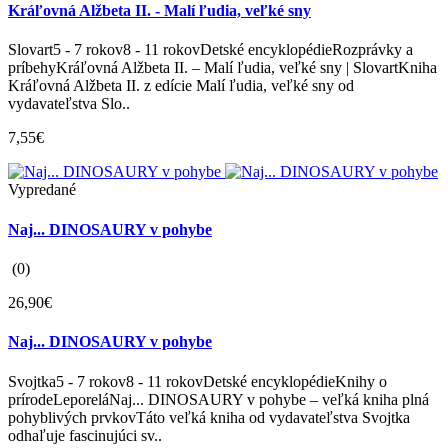
Kráľovná Alžbeta II. - Malí ľudia, veľké sny
Slovart5 - 7 rokov8 - 11 rokovDetské encyklopédieRozprávky a
príbehyKráľovná Alžbeta II. – Malí ľudia, veľké sny | SlovartKniha
Kráľovná Alžbeta II. z edície Malí ľudia, veľké sny od
vydavateľstva Slo..
7,55€
Vypredané
Naj... DINOSAURY v pohybe
(0)
26,90€
Naj... DINOSAURY v pohybe
Svojtka5 - 7 rokov8 - 11 rokovDetské encyklopédieKnihy o
prírodeLeporeláNaj... DINOSAURY v pohybe – veľká kniha plná
pohyblivých prvkovTáto veľká kniha od vydavateľstva Svojtka
odhaľuje fascinujúci sv..