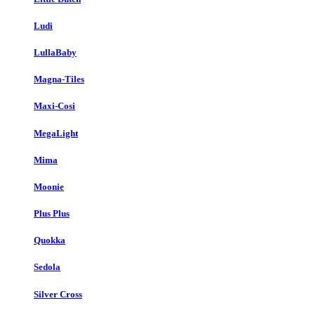
Ludi
LullaBaby
Magna-Tiles
Maxi-Cosi
MegaLight
Mima
Moonie
Plus Plus
Quokka
Sedola
Silver Cross