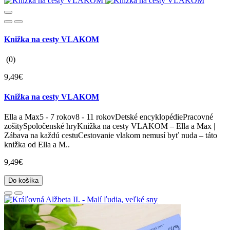
Knižka na cesty VLAKOM
(0)
9,49€
Knižka na cesty VLAKOM
Ella a Max5 - 7 rokov8 - 11 rokovDetské encyklopédiePracovné
zošitySpoločenské hryKnižka na cesty VLAKOM – Ella a Max |
Zábava na každú cestuCestovanie vlakom nemusí byť nuda – táto
knižka od Ella a M..
9,49€
Do košíka