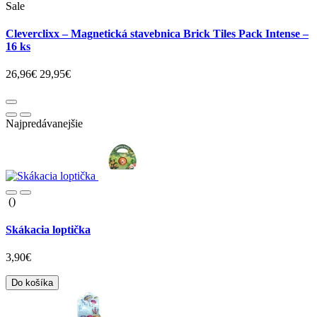
Sale
Cleverclixx – Magnetická stavebnica Brick Tiles Pack Intense –
16 ks
26,96€
29,95€
Najpredávanejšie
()
Skákacia loptička
3,90€
Do košíka