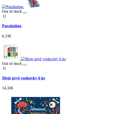
Out of stock
()
Parašutista
6,33€
Out of stock
()
Moje prvé voskovky 6 ks
14,16€