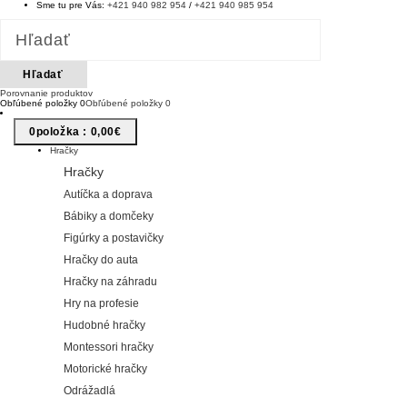
Sme tu pre Vás:
+421 940 982 954
/
+421 940 985 954
Hľadať
Porovnanie produktov
Obľúbené položky
0
Obľúbené položky
0
0
Položka :
0,00€
Hračky
Hračky
Autíčka a doprava
Bábiky a domčeky
Figúrky a postavičky
Hračky do auta
Hračky na záhradu
Hry na profesie
Hudobné hračky
Montessori hračky
Motorické hračky
Odrážadlá