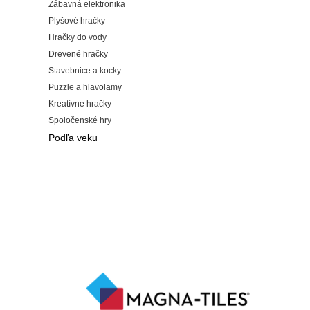
Zábavná elektronika
Plyšové hračky
Hračky do vody
Drevené hračky
Stavebnice a kocky
Puzzle a hlavolamy
Kreatívne hračky
Spoločenské hry
Podľa veku
Podľa veku:
0 - 12 mesiacov
1 - 2 roky
3 - 4 roky
5 - 7 rokov
8 - 11 rokov
12+ rokov