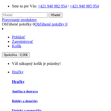
Sme tu pre Vás:
+421 940 982 954
/
+421 940 985 954
Hľadať
Porovnanie produktov
Obľúbené položky
0
Obľúbené položky
0
Prihlásiť
Zaregistrovať
Košík
0
položka :
0,00€
Váš nákupný košík je prázdny!
Hračky
Hračky
Autíčka a doprava
Bábiky a domčeky
Figúrky a postavičky