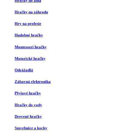
Hračky do auta
Hračky na záhradu
Hry na profesie
Hudobné hračky
Montessori hračky
Motorické hračky
Odrážadlá
Zábavná elektronika
Plyšové hračky
Hračky do vody
Drevené hračky
Stavebnice a kocky