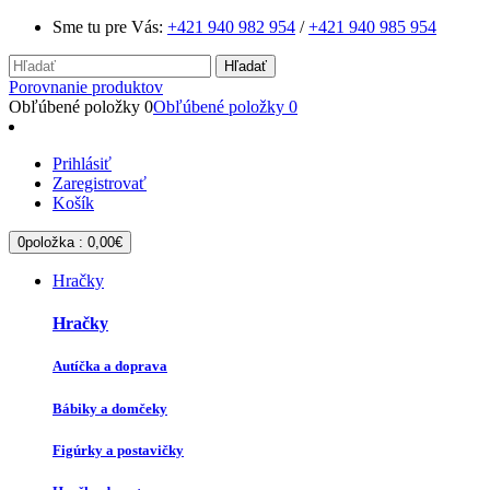
Sme tu pre Vás:
+421 940 982 954
/
+421 940 985 954
Hľadať
Porovnanie produktov
Obľúbené položky
0
Obľúbené položky
0
Prihlásiť
Zaregistrovať
Košík
0
položka :
0,00€
Hračky
Hračky
Autíčka a doprava
Bábiky a domčeky
Figúrky a postavičky