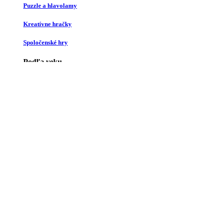
Puzzle a hlavolamy
Kreatívne hračky
Spoločenské hry
Podľa veku
Podľa veku:
0 - 12 mesiacov
1 - 2 roky
3 - 4 roky
5 - 7 rokov
8 - 11 rokov
12+ rokov