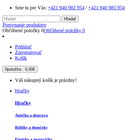
Sme tu pre Vás:
+421 940 982 954
/
+421 940 985 954
Hľadať
Porovnanie produktov
Obľúbené položky
0
Obľúbené položky
0
Prihlásiť
Zaregistrovať
Košík
0
položka :
0,00€
Váš nákupný košík je prázdny!
Hračky
Hračky
Autíčka a doprava
Bábiky a domčeky
Figúrky a postavičky