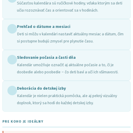
Súčasťou kalendára sú ručičkové hodiny, vďaka ktorým sa deti
učia rozoznávať čas a orientovať sa v hodinách.
Prehľad o dátume a mesiaci
Deti si môžu v kalendári nastaviť aktuálny mesiac a dátum, čím
si postupne budujú zmysel pre plynutie času.
Sledovanie počasia a časti dňa
Kalendár umožňuje označiť aj aktuálne počasie a to, či je
doobedie alebo poobedie – čo deti baví a učí ich všímavosti.
Dekorácia do detskej izby
Kalendár je nielen praktická pomôcka, ale aj pekný vizuálny
doplnok, ktorý sa hodí do každej detskej izby.
PRE KOHO JE IDEÁLNY