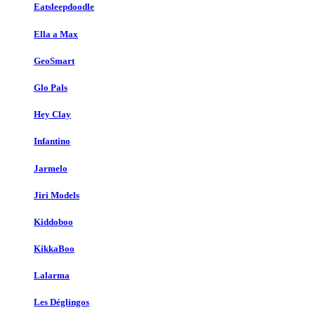
Eatsleepdoodle
Ella a Max
GeoSmart
Glo Pals
Hey Clay
Infantino
Jarmelo
Jiri Models
Kiddoboo
KikkaBoo
Lalarma
Les Déglingos