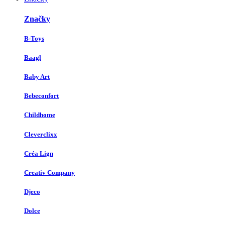
Značky
B-Toys
Baagl
Baby Art
Bebeconfort
Childhome
Cleverclixx
Créa Lign
Creativ Company
Djeco
Dolce