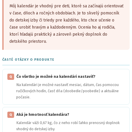
Môj kalendár je vhodný pre deti, ktoré sa začínajú orientovať
v čase, dňoch a ročných obdobiach. Je to skvelý pomocník
do detskej izby či triedy pre každého, kto chce učenie o
čase urobiť hravým a každodenným. Ocenia ho aj rodičia,
ktorí hľadajú praktický a zároveň pekný doplnok do
detského priestoru.
ČASTÉ OTÁZKY O PRODUKTE
Čo všetko je možné na kalendári nastaviť?
Q
Na kalendári je možné nastaviť mesiac, dátum, čas pomocou
ručičkových hodín, časť dňa (doobedie/poobedie) a aktuálne
počasie.
Aká je hmotnosť kalendára?
Q
Kalendár váži 0,67 kg, čo z neho robí ľahko prenosný doplnok
vhodný do detskej izby.