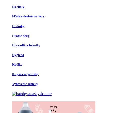
Do školy
Fľaše a desiatové boxy
Hodinky
Hracie deky
Hryzadlá a hrkálky
Hygiena
Kočíky
Kojenecké potreby
Vybavenie izbičky