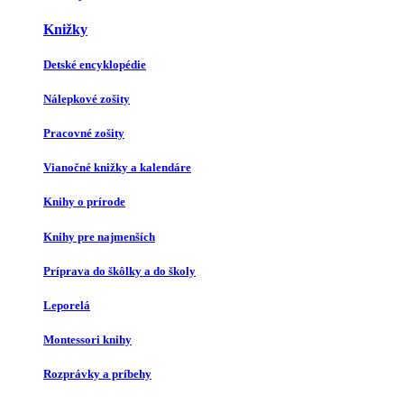
Knižky
Detské encyklopédie
Nálepkové zošity
Pracovné zošity
Vianočné knižky a kalendáre
Knihy o prírode
Knihy pre najmenších
Príprava do škôlky a do školy
Leporelá
Montessori knihy
Rozprávky a príbehy