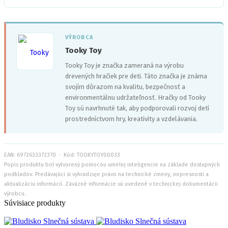
VÝROBCA
Tooky Toy
Tooky Toy je značka zameraná na výrobu
drevených hračiek pre deti. Táto značka je známa
svojím dôrazom na kvalitu, bezpečnosť a
'">
environmentálnu udržateľnosť. Hračky od Tooky
Toy sú navrhnuté tak, aby podporovali rozvoj detí
prostredníctvom hry, kreativity a vzdelávania.
EAN: 6972633372370 · Kód: TOOKYTOY00033
Popis produktu bol vytvorený pomocou umelej inteligencie na základe dostupných
podkladov. Predávajúci si vyhradzuje právo na technické zmeny, nepresnosti a
aktualizáciu informácií. Záväzné informácie sú uvedené v technickej dokumentácii
výrobcu.
Súvisiace produkty