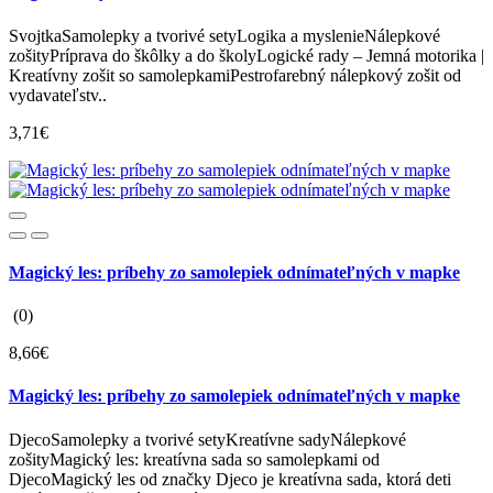
SvojtkaSamolepky a tvorivé setyLogika a myslenieNálepkové
zošityPríprava do škôlky a do školyLogické rady – Jemná motorika |
Kreatívny zošit so samolepkamiPestrofarebný nálepkový zošit od
vydavateľstv..
3,71€
Magický les: príbehy zo samolepiek odnímateľných v mapke
(0)
8,66€
Magický les: príbehy zo samolepiek odnímateľných v mapke
DjecoSamolepky a tvorivé setyKreatívne sadyNálepkové
zošityMagický les: kreatívna sada so samolepkami od
DjecoMagický les od značky Djeco je kreatívna sada, ktorá deti