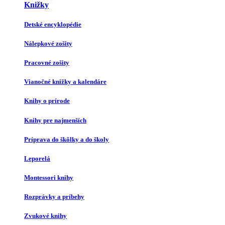
Knižky
Detské encyklopédie
Nálepkové zošity
Pracovné zošity
Vianočné knižky a kalendáre
Knihy o prírode
Knihy pre najmenších
Príprava do škôlky a do školy
Leporelá
Montessori knihy
Rozprávky a príbehy
Zvukové knihy