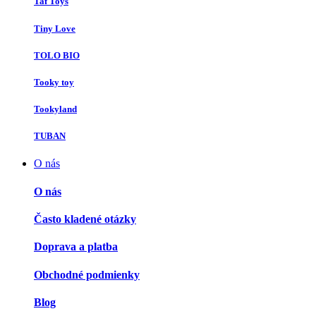
Taf Toys
Tiny Love
TOLO BIO
Tooky toy
Tookyland
TUBAN
O nás
O nás
Často kladené otázky
Doprava a platba
Obchodné podmienky
Blog