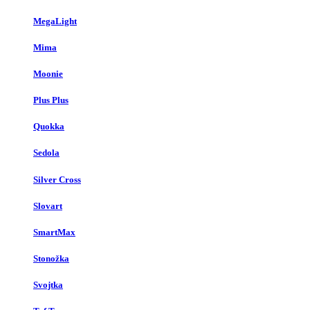
MegaLight
Mima
Moonie
Plus Plus
Quokka
Sedola
Silver Cross
Slovart
SmartMax
Stonožka
Svojtka