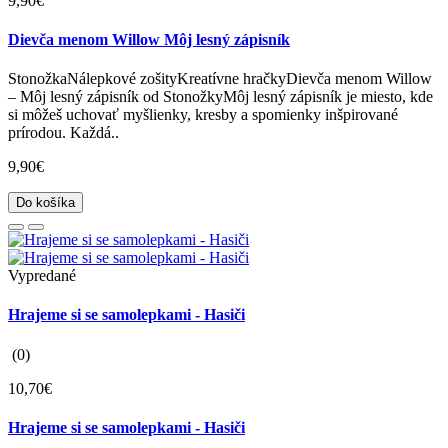
9,90€
Dievča menom Willow Môj lesný zápisník
StonožkaNálepkové zošityKreatívne hračkyDievča menom Willow
– Môj lesný zápisník od StonožkyMôj lesný zápisník je miesto, kde
si môžeš uchovať myšlienky, kresby a spomienky inšpirované
prírodou. Každá..
9,90€
Do košíka
Vypredané
Hrajeme si se samolepkami - Hasiči
(0)
10,70€
Hrajeme si se samolepkami - Hasiči