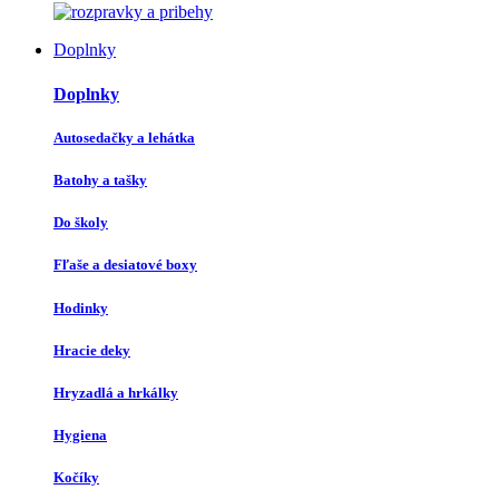
Doplnky
Doplnky
Autosedačky a lehátka
Batohy a tašky
Do školy
Fľaše a desiatové boxy
Hodinky
Hracie deky
Hryzadlá a hrkálky
Hygiena
Kočíky