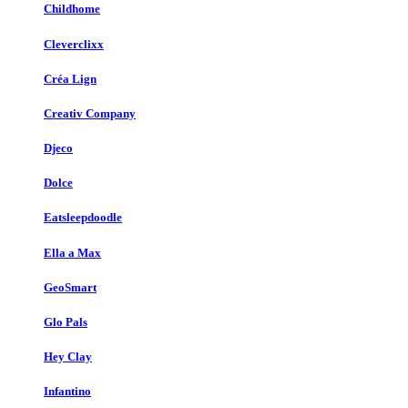
Childhome
Cleverclixx
Créa Lign
Creativ Company
Djeco
Dolce
Eatsleepdoodle
Ella a Max
GeoSmart
Glo Pals
Hey Clay
Infantino