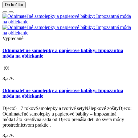
Do košíka
Vypredané
Odnímateľné samolepky a papierové bábiky: Impozantná
móda na obliekanie
(0)
8,27€
Odnímateľné samolepky a papierové bábiky: Impozantná
móda na obliekanie
Djeco5 - 7 rokovSamolepky a tvorivé setyNálepkové zošityDjeco:
Odnímateľné samolepky a papierové bábiky – Impozantná
módaTáto kreatívna sada od Djeco prenáša deti do sveta módy
prostredníctvom praktic..
8,27€