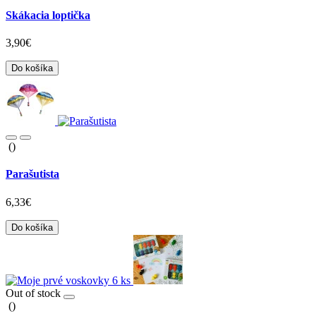
Skákacia loptička
3,90€
Do košíka
()
Parašutista
6,33€
Do košíka
Out of stock
()