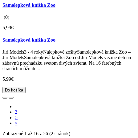
Samolepková knižka Zoo
(0)
5,99€
Samolepková knižka Zoo
Jiri Models3 - 4 rokyNálepkové zošitySamolepková knižka Zoo –
Jiri ModelsSamolepková knižka Zoo od Jiri Models vezme deti na
zábavnú prechádzku svetom divých zvierat. Na 16 farebných
stranách môžu det..
5,99€
Do košíka
1
2
>
>|
Zobrazené 1 až 16 z 26 (2 stránok)