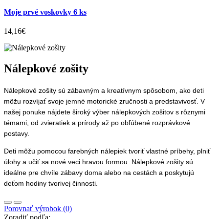
Moje prvé voskovky 6 ks
14,16€
Nálepkové zošity
Nálepkové zošity sú zábavným a kreatívnym spôsobom, ako deti
môžu rozvíjať svoje jemné motorické zručnosti a predstavivosť. V
našej ponuke nájdete široký výber nálepkových zošitov s rôznymi
témami, od zvieratiek a prírody až po obľúbené rozprávkové
postavy.
Deti môžu pomocou farebných nálepiek tvoriť vlastné príbehy, plniť
úlohy a učiť sa nové veci hravou formou. Nálepkové zošity sú
ideálne pre chvíle zábavy doma alebo na cestách a poskytujú
deťom hodiny tvorivej činnosti.
Porovnať výrobok (0)
Zoradiť podľa: