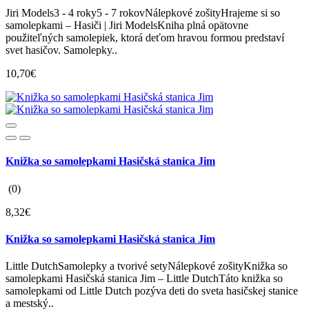
Jiri Models3 - 4 roky5 - 7 rokovNálepkové zošityHrajeme si so
samolepkami – Hasiči | Jiri ModelsKniha plná opätovne
použiteľných samolepiek, ktorá deťom hravou formou predstaví
svet hasičov. Samolepky..
10,70€
Knižka so samolepkami Hasičská stanica Jim
(0)
8,32€
Knižka so samolepkami Hasičská stanica Jim
Little DutchSamolepky a tvorivé setyNálepkové zošityKnižka so
samolepkami Hasičská stanica Jim – Little DutchTáto knižka so
samolepkami od Little Dutch pozýva deti do sveta hasičskej stanice
a mestský..