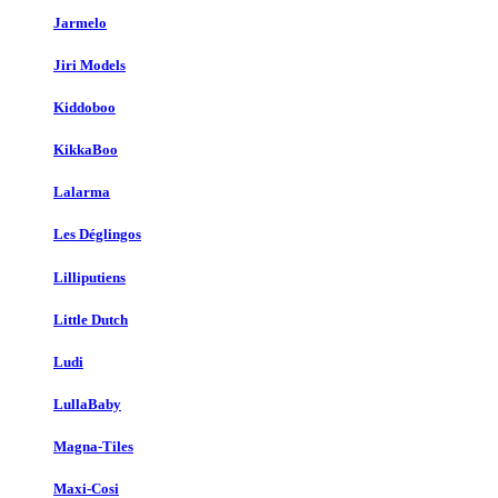
Jarmelo
Jiri Models
Kiddoboo
KikkaBoo
Lalarma
Les Déglingos
Lilliputiens
Little Dutch
Ludi
LullaBaby
Magna-Tiles
Maxi-Cosi