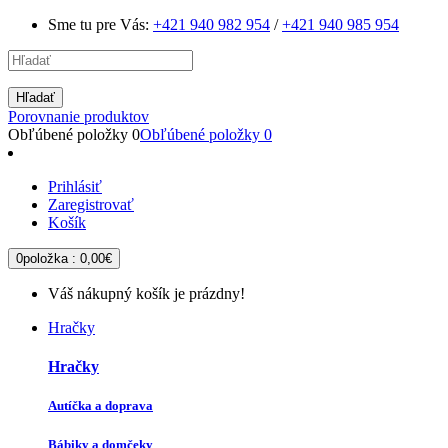
Sme tu pre Vás:
+421 940 982 954
/
+421 940 985 954
Hľadať
Porovnanie produktov
Obľúbené položky
0
Obľúbené položky
0
Prihlásiť
Zaregistrovať
Košík
0
položka :
0,00€
Váš nákupný košík je prázdny!
Hračky
Hračky
Autíčka a doprava
Bábiky a domčeky