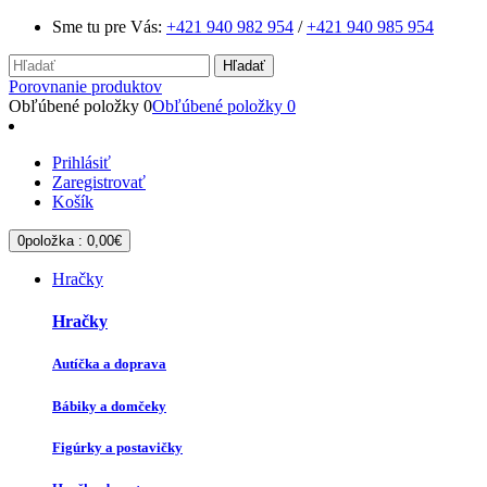
Sme tu pre Vás:
+421 940 982 954
/
+421 940 985 954
Hľadať
Porovnanie produktov
Obľúbené položky
0
Obľúbené položky
0
Prihlásiť
Zaregistrovať
Košík
0
položka :
0,00€
Hračky
Hračky
Autíčka a doprava
Bábiky a domčeky
Figúrky a postavičky