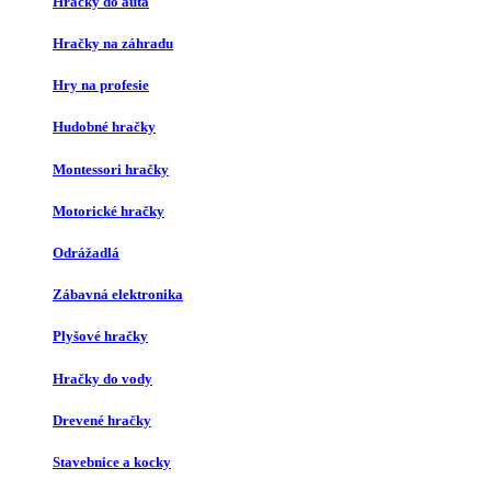
Hračky do auta
Hračky na záhradu
Hry na profesie
Hudobné hračky
Montessori hračky
Motorické hračky
Odrážadlá
Zábavná elektronika
Plyšové hračky
Hračky do vody
Drevené hračky
Stavebnice a kocky