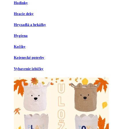
Hodinky
Hracie deky
Hryzadlá a hrkálky
Hygiena
Kočíky
Kojenecké potreby
Vybavenie izbičky