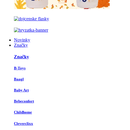
Novinky
Značky
Značky
B-Toys
Baagl
Baby Art
Bebeconfort
Childhome
Cleverclixx