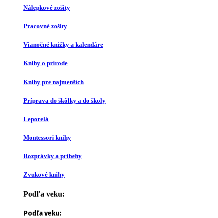
Nálepkové zošity
Pracovné zošity
Vianočné knižky a kalendáre
Knihy o prírode
Knihy pre najmenších
Príprava do škôlky a do školy
Leporelá
Montessori knihy
Rozprávky a príbehy
Zvukové knihy
Podľa veku:
Podľa veku: