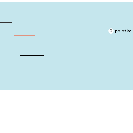
oduktov
žky
0
položka 
Prihlásiť
Zaregistrovať
Košík